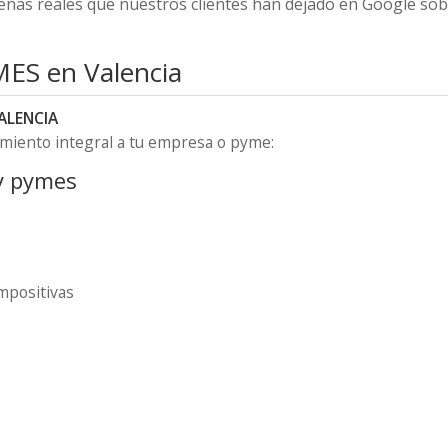
señas reales que nuestros clientes han dejado en Google so
YMES en Valencia
ALENCIA
iento integral a tu empresa o pyme:
 y pymes
impositivas