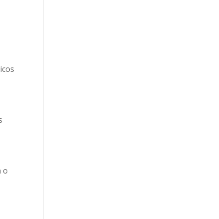
icos
s
a o