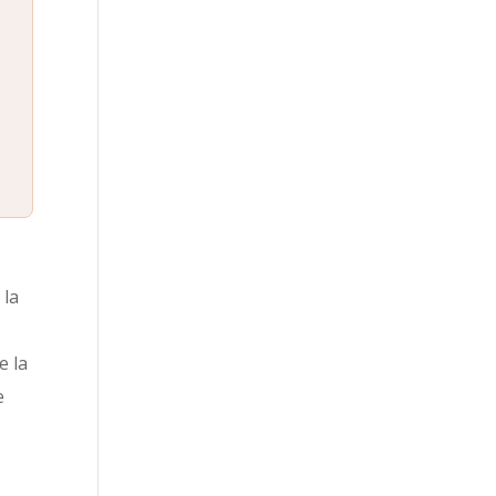
 la
e la
e