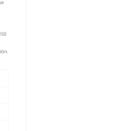
se
150
ión.