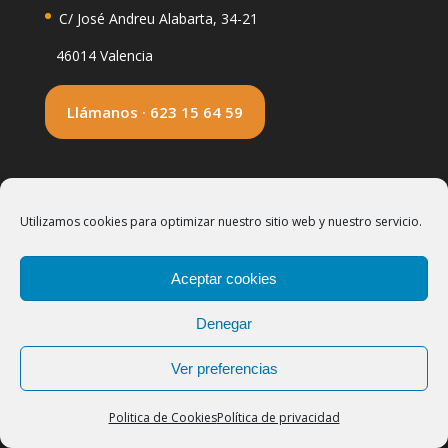
C/ José Andreu Alabarta, 34-21
46014 Valencia
Llámanos · 623 15 64 59
Servicios Destacados
Utilizamos cookies para optimizar nuestro sitio web y nuestro servicio.
Asesoría Fiscal
Asesoría Contable
Aceptar cookies
Asesoría PYMES
Denegar
Autónomos
Ver preferencias
Consulta de servicios online
Pekecars
Politica de Cookies
Política de privacidad