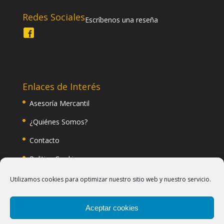
Redes Sociales
Escríbenos una reseña
Enlaces de Interés
Asesoría Mercantil
¿Quiénes Somos?
Contacto
Politica Cookies
Politica Privacidad
Utilizamos cookies para optimizar nuestro sitio web y nuestro servicio.
Blog
Aceptar cookies
Preguntas Frecuentes